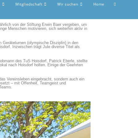
e
Mitgliedschaft
Wir suchen
Home
jährlich von der Stiftung Erwin Baer vergeben, um
ge Menschen motivieren, sich weiterhin aktiv in
im Geräteturnen (olympische Disziplin) in den
dorf. Inzwischen trägt Jule diverse Titel als
obmann des TuS Hoisdorf, Patrick Eberle, stellte
pokal nach Hoisdorf holten. Einige der Geehrten
 das Vereinsleben eingebracht, sondern auch ein
esetzt – mit Offenheit, Teamgeist und
 Teams.