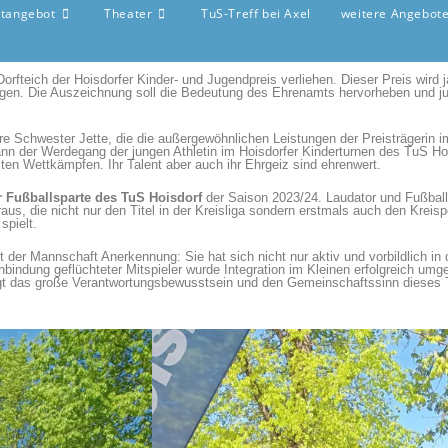
rtangebot
Theater
TuS-Treff bei Axel
weitere Angebot
fteich der Hoisdorfer Kinder- und Jugendpreis verliehen.
Dieser Preis wird 
gen.
Die Auszeichnung soll die Bedeutung des Ehrenamts hervorheben und jun
ihre Schwester Jette, die die außergewöhnlichen Leistungen der Preisträgerin 
ann der Werdegang der jungen Athletin im Hoisdorfer Kinderturnen des TuS Hois
ten Wettkämpfen. Ihr Talent aber auch ihr Ehrgeiz sind ehrenwert.
 Fußballsparte des TuS Hoisdorf
der Saison 2023/24. Laudator und Fußball
us, die nicht nur den Titel in der Kreisliga sondern erstmals auch den Kreis
spielt.
der Mannschaft Anerkennung: Sie hat sich nicht nur aktiv und vorbildlich in
nbindung geflüchteter Mitspieler wurde Integration im Kleinen erfolgreich umg
gt das große Verantwortungsbewusstsein und den Gemeinschaftssinn dieses