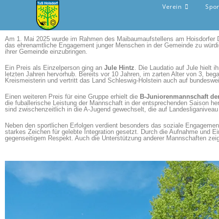
Verein
Spo
Am 1. Mai 2025 wurde im Rahmen des Maibaumaufstellens am Hoisdorfer Dor
das ehrenamtliche Engagement junger Menschen in der Gemeinde zu würdi
ihrer Gemeinde einzubringen.
Ein Preis als Einzelperson ging an
Jule Hintz
. Die Laudatio auf Jule hielt 
letzten Jahren hervorhub. Bereits vor 10 Jahren, im zarten Alter von 3, beg
Kreismeisterin und vertritt das Land Schleswig-Holstein auch auf bundeswei
Einen weiteren Preis für eine Gruppe erhielt die
B-Juniorenmannschaft der
die fuballerische Leistung der Mannschaft in der entsprechenden Saison hera
sind zwischenzeitlich in die A-Jugend gewechselt, die auf Landesliganiveau 
Neben den sportlichen Erfolgen verdient besonders das soziale Engagement 
starkes Zeichen für gelebte Integration gesetzt. Durch die Aufnahme und Ei
gegenseitigem Respekt. Auch die Unterstützung anderer Mannschaften zei