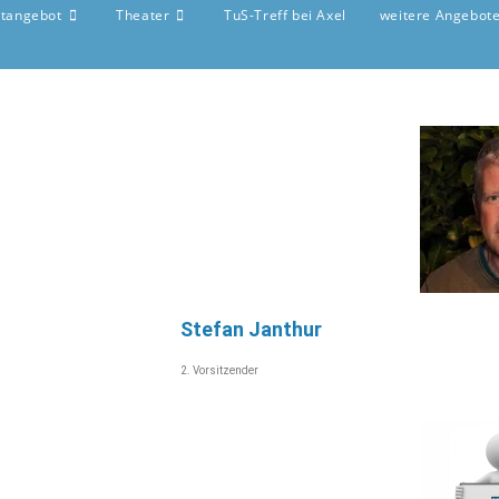
rtangebot
Theater
TuS-Treff bei Axel
weitere Angebot
Stefan Janthur
2. Vorsitzender