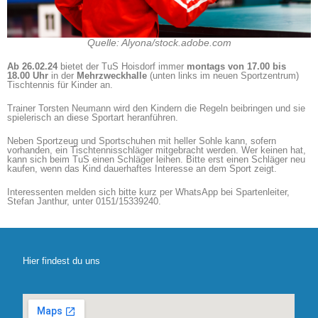
Quelle: Alyona/stock.adobe.com
Ab 26.02.24
bietet der TuS Hoisdorf immer
montags von 17.00 bis
18.00 Uhr
in der
Mehrzweckhalle
(unten links im neuen Sportzentrum)
Tischtennis für Kinder an.
Trainer Torsten Neumann wird den Kindern die Regeln beibringen und sie
spielerisch an diese Sportart heranführen.
Neben Sportzeug und Sportschuhen mit heller Sohle kann, sofern
vorhanden, ein Tischtennisschläger mitgebracht werden. Wer keinen hat,
kann sich beim TuS einen Schläger leihen. Bitte erst einen Schläger neu
kaufen, wenn das Kind dauerhaftes Interesse an dem Sport zeigt.
Interessenten melden sich bitte kurz per WhatsApp bei Spartenleiter,
Stefan Janthur, unter 0151/15339240.
Hier findest du uns