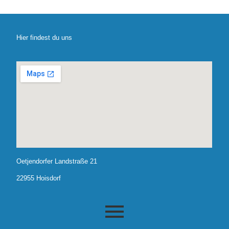
e
i
s
Hier findest du uns
Oetjendorfer Landstraße 21
22955 Hoisdorf