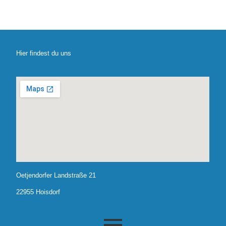
n
w
e
i
s
Hier findest du uns
Oetjendorfer Landstraße 21
22955 Hoisdorf