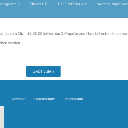
rtangebot
Theater
TuS-Treff bei Axel
weitere Angebot
nnst du vom
15. – 20.06.23
helfen, die 3 Projekte aus Hoisdorf unter die erste
eben werden.
Jetzt voten
Kontakt
Datenschutz
Impressum