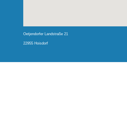
Oetjendorfer Landstraße 21
22955 Hoisdorf