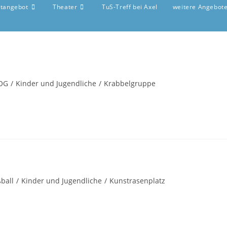
rtangebot
Theater
TuS-Treff bei Axel
weitere Angebot
OG
/
Kinder und Jugendliche
/
Krabbelgruppe
ball
/
Kinder und Jugendliche
/
Kunstrasenplatz